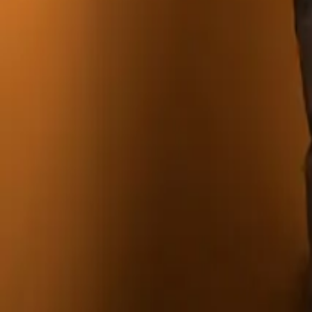
Nessuna carta di credito richiesta
·